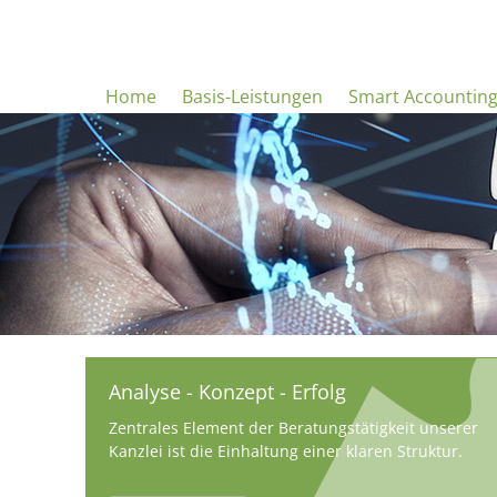
Home
Basis-Leistungen
Smart Accountin
Analyse - Konzept - Erfolg
Zentrales Element der Beratungstätigkeit unserer
Kanzlei ist die Einhaltung einer klaren Struktur.